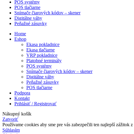
POS systémy
POS tlačiarne
Snímače čiarových kódov – skener
Digitálne váhy
Peňažné zásuvky
Home
Eshop
Ekasa pokladnice
Ekasa tlačiarne
VRP pokladnice
Platobné terminály
POS systémy
Snímače čiarových kódov – skener
Digitálne váhy
Peňažné zásuvky
POS tlačiarne
Podpora
Kontakt
Prihlásiť / Registrovať
Nákupný košík
Zatvoriť
Používame cookies aby sme pre vás zabezpečili ten najlepší zážitok 
Súhlasím