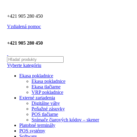
+421 905 280 450
Vzdialená pomoc
+421 905 280 450
Vyberte kategóriu
Ekasa pokladnice
Ekasa pokladnice
Ekasa tlačiarne
VRP pokladnice
Externé zariadenia
Digitálne váhy
Peňažné zásuvky
POS tlačiarne
Snímače čiarových kódov – skener
Platobné terminály
POS systémy
Software