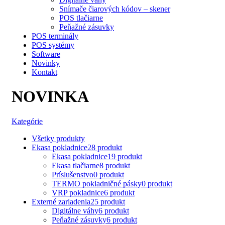
Snímače čiarových kódov – skener
POS tlačiarne
Peňažné zásuvky
POS terminály
POS systémy
Software
Novinky
Kontakt
NOVINKA
Kategórie
Všetky
produkty
Ekasa pokladnice
28 produkt
Ekasa pokladnice
19 produkt
Ekasa tlačiarne
8 produkt
Príslušenstvo
0 produkt
TERMO pokladničné pásky
0 produkt
VRP pokladnice
6 produkt
Externé zariadenia
25 produkt
Digitálne váhy
6 produkt
Peňažné zásuvky
6 produkt