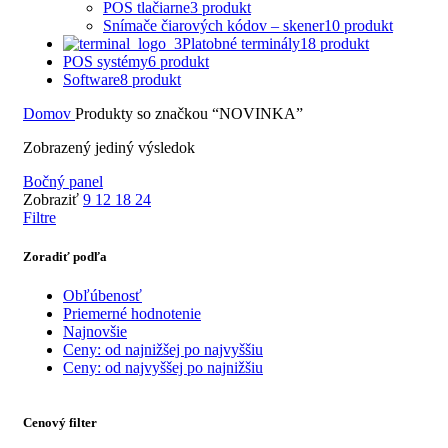
POS tlačiarne
3 produkt
Snímače čiarových kódov – skener
10 produkt
Platobné terminály
18 produkt
POS systémy
6 produkt
Software
8 produkt
Domov
Produkty so značkou “NOVINKA”
Zobrazený jediný výsledok
Bočný panel
Zobraziť
9
12
18
24
Filtre
Zoradiť podľa
Obľúbenosť
Priemerné hodnotenie
Najnovšie
Ceny: od najnižšej po najvyššiu
Ceny: od najvyššej po najnižšiu
Cenový filter