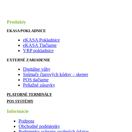
Produkty
EKASA POKLADNICE
eKASA Pokladnice
eKASA Tlačiarne
VRP pokladnice
EXTERNÉ ZARIADENIE
Digitálne váhy
Snímače čiarových kódov – skener
POS tlačiarne
Peňažné zásuvky
PLATOBNÉ TERMINÁLY
POS SYSTÉMY
Informácie
Podpora
Obchodné podmienky
Podmienky ochrany osobných údajov