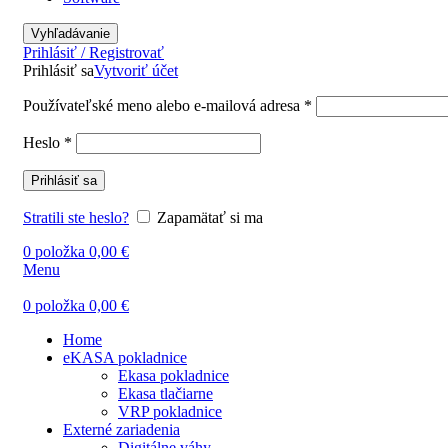
Vyhľadávanie
Prihlásiť / Registrovať
Prihlásiť sa
Vytvoriť účet
Používateľské meno alebo e-mailová adresa
*
Heslo
*
Prihlásiť sa
Stratili ste heslo?
Zapamätať si ma
0
položka
0,00
€
Menu
0
položka
0,00
€
Home
eKASA pokladnice
Ekasa pokladnice
Ekasa tlačiarne
VRP pokladnice
Externé zariadenia
Digitálne váhy