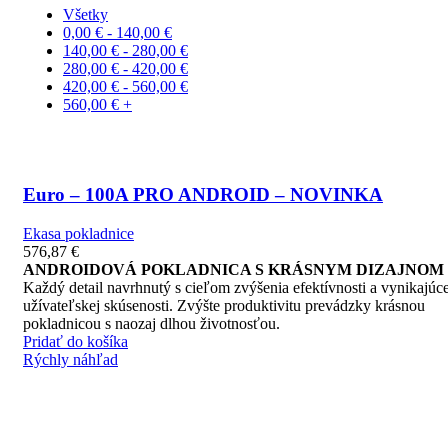
Všetky
0,00
€
-
140,00
€
140,00
€
-
280,00
€
280,00
€
-
420,00
€
420,00
€
-
560,00
€
560,00
€
+
Euro – 100A PRO ANDROID – NOVINKA
Ekasa pokladnice
576,87
€
ANDROIDOVÁ POKLADNICA S KRÁSNYM DIZAJNOM
Každý detail navrhnutý s cieľom zvýšenia efektívnosti a vynikajúce
užívateľskej skúsenosti. Zvýšte produktivitu prevádzky krásnou
pokladnicou s naozaj dlhou životnosťou.
Pridať do košíka
Rýchly náhľad