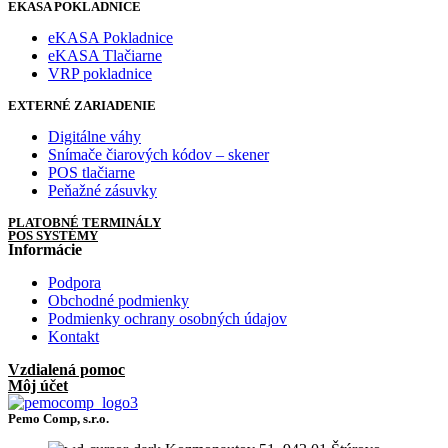
EKASA POKLADNICE
eKASA Pokladnice
eKASA Tlačiarne
VRP pokladnice
EXTERNÉ ZARIADENIE
Digitálne váhy
Snímače čiarových kódov – skener
POS tlačiarne
Peňažné zásuvky
PLATOBNÉ TERMINÁLY
POS SYSTÉMY
Informácie
Podpora
Obchodné podmienky
Podmienky ochrany osobných údajov
Kontakt
Vzdialená pomoc
Môj účet
Pemo Comp, s.r.o.