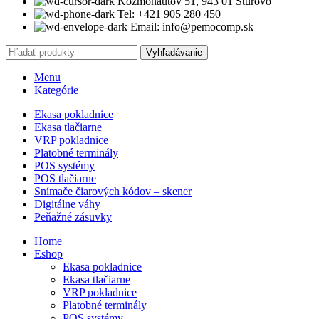
Kozmonautov 51, 943 01 Štúrovo
Tel: +421 905 280 450
Email: info@pemocomp.sk
Vyhľadávanie
Menu
Kategórie
Ekasa pokladnice
Ekasa tlačiarne
VRP pokladnice
Platobné terminály
POS systémy
POS tlačiarne
Snímače čiarových kódov – skener
Digitálne váhy
Peňažné zásuvky
Home
Eshop
Ekasa pokladnice
Ekasa tlačiarne
VRP pokladnice
Platobné terminály
POS systémy