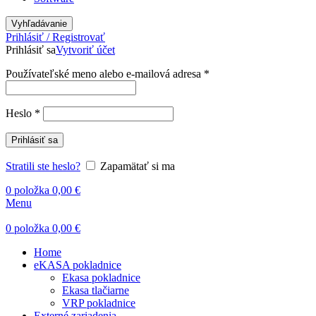
Vyhľadávanie
Prihlásiť / Registrovať
Prihlásiť sa
Vytvoriť účet
Používateľské meno alebo e-mailová adresa
*
Heslo
*
Prihlásiť sa
Stratili ste heslo?
Zapamätať si ma
0
položka
0,00
€
Menu
0
položka
0,00
€
Home
eKASA pokladnice
Ekasa pokladnice
Ekasa tlačiarne
VRP pokladnice
Externé zariadenia