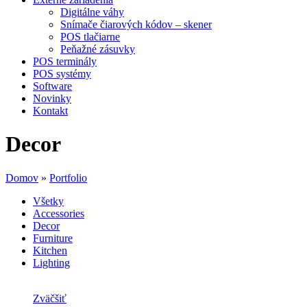
Digitálne váhy
Snímače čiarových kódov – skener
POS tlačiarne
Peňažné zásuvky
POS terminály
POS systémy
Software
Novinky
Kontakt
Decor
Domov
»
Portfolio
Všetky
Accessories
Decor
Furniture
Kitchen
Lighting
Zväčšiť