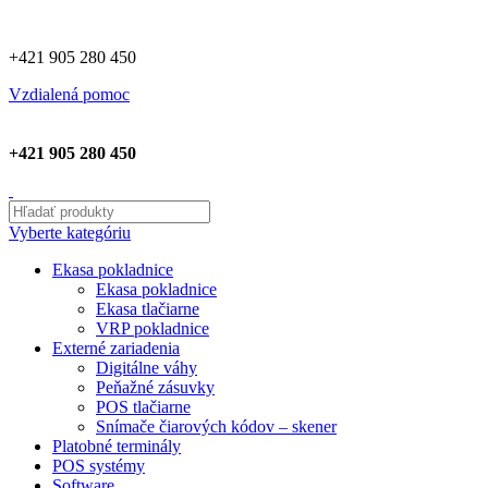
+421 905 280 450
Vzdialená pomoc
+421 905 280 450
Vyberte kategóriu
Ekasa pokladnice
Ekasa pokladnice
Ekasa tlačiarne
VRP pokladnice
Externé zariadenia
Digitálne váhy
Peňažné zásuvky
POS tlačiarne
Snímače čiarových kódov – skener
Platobné terminály
POS systémy
Software