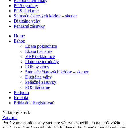
Platobné terminály
POS systémy
POS tlačiarne
Snímače čiarových kódov – skener
Digitálne váhy
Peňažné zásuvky
Home
Eshop
Ekasa pokladnice
Ekasa tlačiarne
VRP pokladnice
Platobné terminály
POS systémy
Snímače čiarových kódov – skener
Digitálne váhy
Peňažné zásuvky
POS tlačiarne
Podpora
Kontakt
Prihlásiť / Registrovať
Nákupný košík
Zatvoriť
Používame cookies aby sme pre vás zabezpečili ten najlepší zážitok
z našich webových stránok. Ak budete pokračovať v používaní tejto