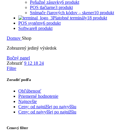
Peňažné zásuvky
6 produkt
POS tlačiarne
3 produkt
Snímače čiarových kódov – skener
10 produkt
Platobné terminály
18 produkt
POS systémy
6 produkt
Software
8 produkt
Domov
Shop
Zobrazený jediný výsledok
Bočný panel
Zobraziť
9
12
18
24
Filtre
Zoradiť podľa
Obľúbenosť
Priemerné hodnotenie
Najnovšie
Ceny: od najnižšej po najvyššiu
Ceny: od najvyššej po najnižšiu
Cenový filter