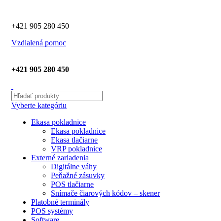
+421 905 280 450
Vzdialená pomoc
+421 905 280 450
Vyberte kategóriu
Ekasa pokladnice
Ekasa pokladnice
Ekasa tlačiarne
VRP pokladnice
Externé zariadenia
Digitálne váhy
Peňažné zásuvky
POS tlačiarne
Snímače čiarových kódov – skener
Platobné terminály
POS systémy
Software