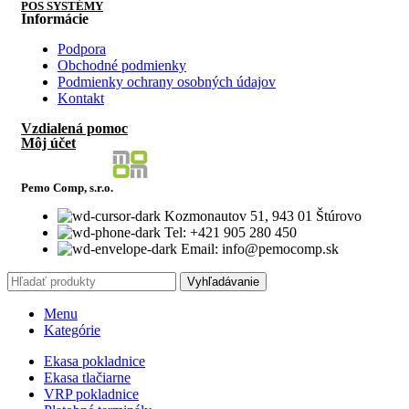
POS SYSTÉMY
Informácie
Podpora
Obchodné podmienky
Podmienky ochrany osobných údajov
Kontakt
Vzdialená pomoc
Môj účet
Pemo Comp, s.r.o.
Kozmonautov 51, 943 01 Štúrovo
Tel: +421 905 280 450
Email: info@pemocomp.sk
Vyhľadávanie
Menu
Kategórie
Ekasa pokladnice
Ekasa tlačiarne
VRP pokladnice