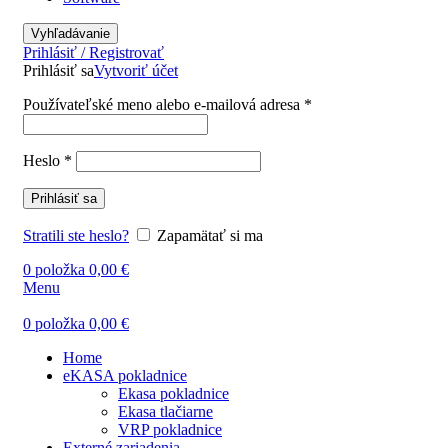
Vyhľadávanie
Prihlásiť / Registrovať
Prihlásiť sa
Vytvoriť účet
Používateľské meno alebo e-mailová adresa
*
Heslo
*
Prihlásiť sa
Stratili ste heslo?
Zapamätať si ma
0
položka
0,00
€
Menu
0
položka
0,00
€
Home
eKASA pokladnice
Ekasa pokladnice
Ekasa tlačiarne
VRP pokladnice
Externé zariadenia