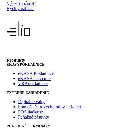
Výber možností
Rýchly náhľad
Produkty
EKASA POKLADNICE
eKASA Pokladnice
eKASA Tlačiarne
VRP pokladnice
EXTERNÉ ZARIADENIE
Digitálne váhy
Snímače čiarových kódov – skener
POS tlačiarne
Peňažné zásuvky
PLATOBNÉ TERMINÁLY