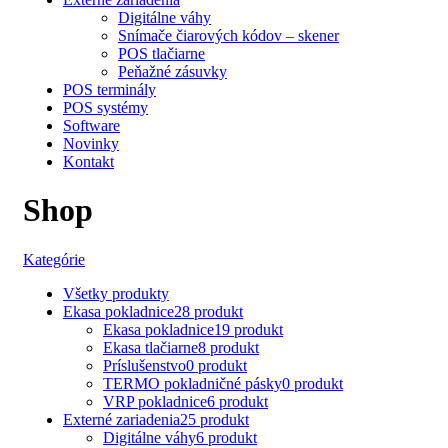
Digitálne váhy
Snímače čiarových kódov – skener
POS tlačiarne
Peňažné zásuvky
POS terminály
POS systémy
Software
Novinky
Kontakt
Shop
Kategórie
Všetky
produkty
Ekasa pokladnice
28 produkt
Ekasa pokladnice
19 produkt
Ekasa tlačiarne
8 produkt
Príslušenstvo
0 produkt
TERMO pokladničné pásky
0 produkt
VRP pokladnice
6 produkt
Externé zariadenia
25 produkt
Digitálne váhy
6 produkt